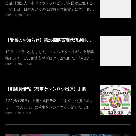
公益財団法人日本フィランソロピック財団が主催する
「第１回 日本みどりのゆび舞台芸術賞」にて、 劇…
2024.02.26 08:34
【受賞のお知らせ】第26回関西現代演劇俳優賞 奨励賞 受賞（荷車）
12月に上演いたしましたロームシアター京都 × 京都芸
術センターU35創造⽀援プログラム“KIPPU”『MUM…
2024.02.05 00:03
【劇団員情報（荷車ケンシロウ出演）】劇団FAX 二本立て公演 『ボツワナ・てんとう』
2/23(金)-25日に上演の劇団FAX 二本立て公演『ボツ
ワナ・てんとう』に荷車ケンシロウが出演いたしま…
2024.02.04 12:22