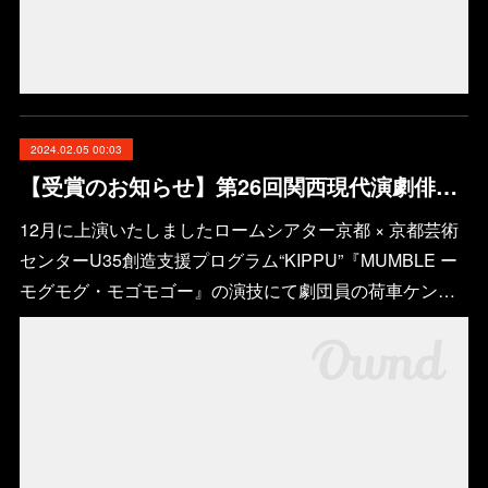
2024.02.05 00:03
【受賞のお知らせ】第26回関西現代演劇俳優賞 奨励賞 受賞（荷車）
12月に上演いたしましたロームシアター京都 × 京都芸術
センターU35創造⽀援プログラム“KIPPU”『MUMBLE ー
モグモグ・モゴモゴー』の演技にて劇団員の荷車ケン…