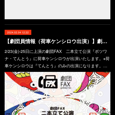
2024.02.04 12:22
【劇団員情報（荷車ケンシロウ出演）】劇団FAX 二本立て公演 『ボツワナ・てんとう』
2/23(金)-25日に上演の劇団FAX 二本立て公演『ボツワ
ナ・てんとう』に荷車ケンシロウが出演いたします。※荷
車ケンシロウは『てんとう』のみの出演になります。​…