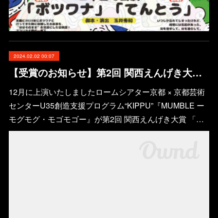
2024.02.02 00:07
【受賞のお知らせ】第2回 関西えんげき大賞 優秀作品賞・観客投票ベストワン賞 受賞
12月に上演いたしましたロームシアター京都 × 京都芸術
センターU35創造⽀援プログラム“KIPPU”『MUMBLE ー
モグモグ・モゴモゴー』が第2回 関西えんげき大賞 「…