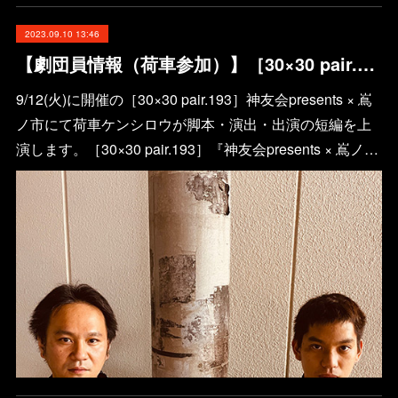
2023.09.10 13:46
【劇団員情報（荷車参加）】［30×30 pair.193］嶌ノ市『なわなわな』
9/12(火)に開催の［30×30 pair.193］神友会presents × 嶌
ノ市にて荷車ケンシロウが脚本・演出・出演の短編を上
演します。［30×30 pair.193］『神友会presents × 嶌ノ…