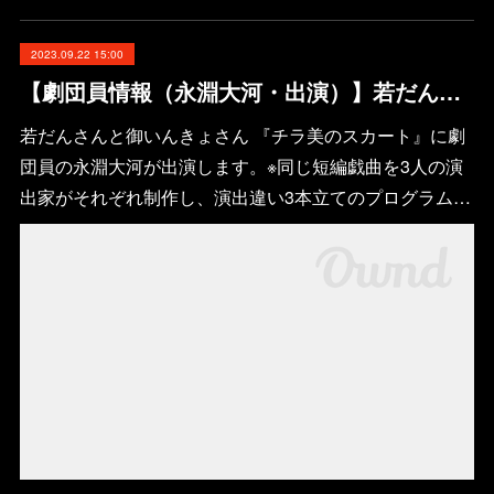
2023.09.22 15:00
【劇団員情報（永淵大河・出演）】若だんさんと御いんきょさん 『チラ美のスカート』（白いたんぽぽ）
若だんさんと御いんきょさん 『チラ美のスカート』に劇
団員の永淵大河が出演します。※同じ短編戯曲を3人の演
出家がそれぞれ制作し、演出違い3本立てのプログラム…