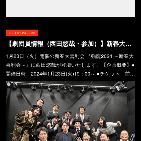
2024.01.23 02:58
【劇団員情報（西田悠哉・参加）】新春大喜利会 『強龍2024 ～新春大喜利会～』
1月23日（火）開催の新春大喜利会 『強龍2024 ～新春大
喜利会～』に西田悠哉が登壇いたします。【企画概要】●
開催日時 2024年1月23日(火)19：00～ ●チケット 前…