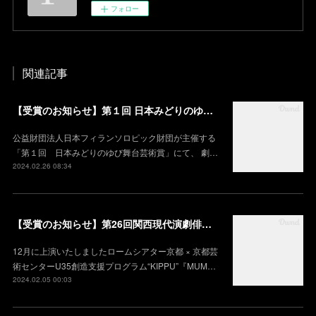
フォロー
関連記事
【受賞のお知らせ】第１回 日本みどりのゆび舞台芸術賞 HOPE賞
公益財団法人日本フィランソロピック財団が主催する
「第１回 日本みどりのゆび舞台芸術賞」にて、 劇…
2024.02.26 08:34
【受賞のお知らせ】第26回関西現代演劇俳優賞 奨励賞 受賞（荷車）
12月に上演いたしましたロームシアター京都 × 京都芸
術センターU35創造⽀援プログラム“KIPPU”『MUM…
2024.02.05 00:03