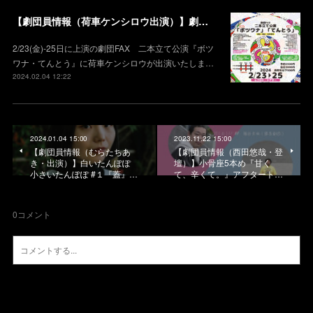
【劇団員情報（荷車ケンシロウ出演）】劇団FAX 二本立て公演 『ボツワナ・てんとう』
2/23(金)-25日に上演の劇団FAX 二本立て公演『ボツ
ワナ・てんとう』に荷車ケンシロウが出演いたしま…
2024.02.04 12:22
2024.01.04 15:00
2023.11.22 15:00
【劇団員情報（むらたちあ
【劇団員情報（西田悠哉・登
き・出演）】白いたんぽぽ
壇）】小骨座5本め『甘く
小さいたんぽぽ #１『蓋』…
て、辛くて。』アフタート…
0
コメント