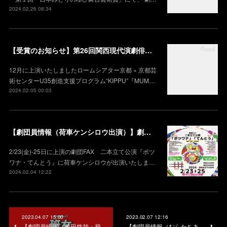
2024.02.26 08:34
【受賞のお知らせ】第26回関西現代演劇俳優賞 奨励賞 受賞（荷車）
12月に上演いたしましたロームシアター京都 × 京都芸
術センターU35創造⽀援プログラム“KIPPU”『MUM…
2024.02.05 00:03
【劇団員情報（荷車ケンシロウ出演）】劇団FAX 二本立て公演 『ボツワナ・てんとう』
2/23(金)-25日に上演の劇団FAX 二本立て公演『ボツ
ワナ・てんとう』に荷車ケンシロウが出演いたしま…
2024.02.04 12:22
2023.04.07 15:00
2023.02.07 12:16
【劇団員情報（西田悠哉・登
【劇団員情報（むらたちあ