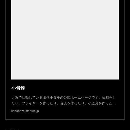
小骨座
大阪で活動している団体小骨座の公式ホームページです。演劇をし
たり、フライヤーを作ったり、音楽を作ったり、小道具を作った…
koboneza.starfree.jp