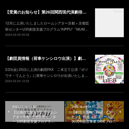
【受賞のお知らせ】第26回関西現代演劇俳優賞 奨励賞 受賞（荷車）
12月に上演いたしましたロームシアター京都 × 京都芸
術センターU35創造⽀援プログラム“KIPPU”『MUM…
2024.02.05 00:03
【劇団員情報（荷車ケンシロウ出演）】劇団FAX 二本立て公演 『ボツワナ・てんとう』
2/23(金)-25日に上演の劇団FAX 二本立て公演『ボツ
ワナ・てんとう』に荷車ケンシロウが出演いたしま…
2024.02.04 12:22
2022.12.14 15:00
2022.12.09 06:57
【公演のお知らせ】ロームシ
【劇団員情報（西田・むら
アター京都×京都芸術センタ
た）】 ウイングフィールド
ー U35創造支援プログラ…
30周年記念事業 DIVEプロ…