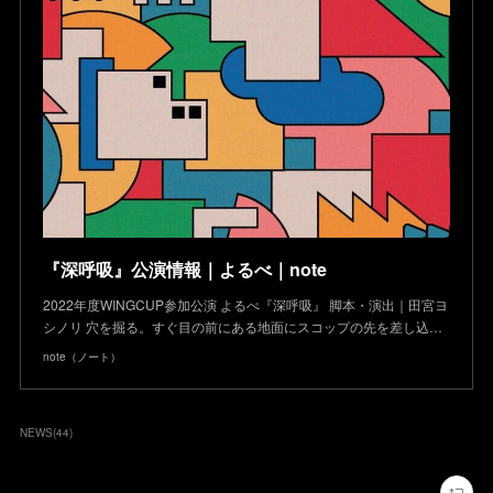
『深呼吸』公演情報｜よるべ｜note
2022年度WINGCUP参加公演 よるべ『深呼吸』 脚本・演出｜田宮ヨ
シノリ 穴を掘る。すぐ目の前にある地面にスコップの先を差し込…
note（ノート）
NEWS
(
44
)