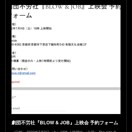
劇団不労社『BLOW & JOB』上映会 予約フォーム
〈日程〉 2022年7月9日（土）18時 上映開始 〈会場〉 The side 〒