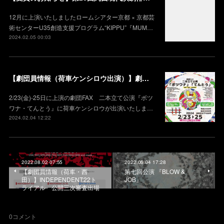
12月に上演いたしましたロームシアター京都 × 京都芸
術センターU35創造⽀援プログラム“KIPPU”『MUM…
2024.02.05 00:03
【劇団員情報（荷車ケンシロウ出演）】劇団FAX 二本立て公演 『ボツワナ・てんとう』
2/23(金)-25日に上演の劇団FAX 二本立て公演『ボツ
ワナ・てんとう』に荷車ケンシロウが出演いたしま…
2024.02.04 12:22
2022.08.02 07:55
2022.06.04 17:28
【劇団員情報（荷車・西
第七回公演 『BLOW &
田）】INDEPENDENT:22ト
JOB』
ライアル 公開三次審査出場
0
コメント