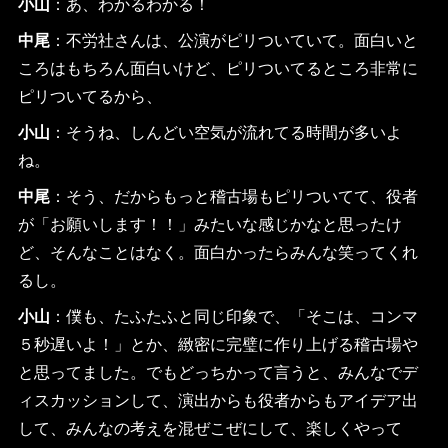
小山
：あ、わかるわかる！
中尾
：不労社さんは、公演がピリついていて。面白いと
ころはもちろん面白いけど、ピリついてるところ非常に
ピリついてるから、
小山
：そうね、しんどい空気が流れてる時間が多いよ
ね。
中尾
：そう、だからもっと稽古場もピリついてて、役者
が「お願いします！！」みたいな感じかなと思ったけ
ど、そんなことはなく。面白かったらみんな笑ってくれ
るし。
小山
：僕も、たふたふと同じ印象で、「そこは、コンマ
５秒遅いよ！」とか、緻密に完璧に作り上げる稽古場や
と思ってました。でもどっちかって言うと、みんなでデ
ィスカッションして、演出からも役者からもアイデア出
して、みんなの考えを混ぜこぜにして、楽しくやって