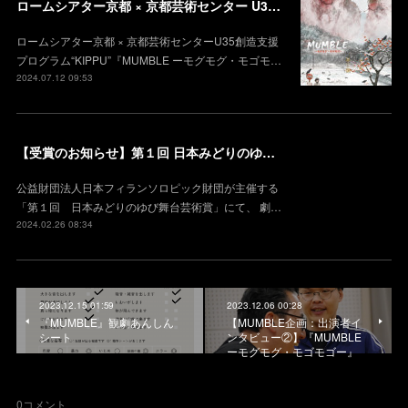
ロームシアター京都 × 京都芸術センター U35創造⽀援プログラム“KIPPU”『MUMBLE ーモグモグ・モゴモゴー』
ロームシアター京都 × 京都芸術センターU35創造⽀援
プログラム“KIPPU”『MUMBLE ーモグモグ・モゴモ…
2024.07.12 09:53
【受賞のお知らせ】第１回 日本みどりのゆび舞台芸術賞 HOPE賞
公益財団法人日本フィランソロピック財団が主催する
「第１回 日本みどりのゆび舞台芸術賞」にて、 劇…
2024.02.26 08:34
2023.12.15 01:59
2023.12.06 00:28
『MUMBLE』観劇あんしん
【MUMBLE企画：出演者イ
シート
ンタビュー②】『MUMBLE
ーモグモグ・モゴモゴー』
0
コメント